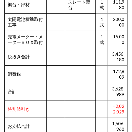
スレート架
１
111,9
架台・部材
台
式
80
太陽電池標準取付
１
200,0
工事
式
00
売電メーター・メ
１
15,00
ーターＢＯＸ取付
式
0
3,456,
税抜き合計
180
172,8
消費税
09
3,628,
合計
989
−2,02
特別値引き
2,029
1,606,
お支払合計
960