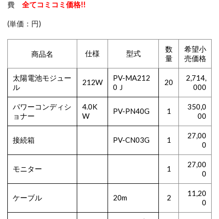
費
全てコミコミ価格!!
(単価：円)
数
希望小
仕様
型式
商品名
量
売価格
太陽電池モジュー
PV-MA212
2,714,
212W
20
ル
0Ｊ
000
パワーコンディシ
4.0K
350,0
PV-PN40G
1
ョナー
W
00
27,00
接続箱
PV-CN03G
1
0
27,00
モニター
1
0
11,20
ケーブル
20m
2
0