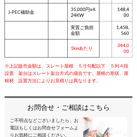
35,000円x4.
148,4
J-PEC補助金
24KW
00
実質ご負担
1,458,
金額
560
344,0
1kwあたり
00
※上記販売金額は、スレート屋根 ５寸勾配以下 ５列４段
設置 架台はスレート架台方式の場合です。屋根の形状、屋
根材、設置方法によりお見積りは異なります。
お問合せ・ご相談はこちら
ご不明点などございましたら、お
電話もしくはお問合せフォームよ
りお気軽にご相談ください。