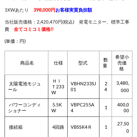
1KWあたり
398,000円
お客様実質負担額
当社販売価格：2,420,470円(税込) 発電モニター、標準工事
費
全てコミコミ価格!!
(単価：円)
希望小
数
商品名
仕様
型式
売価
量
格
ＨＩ
3,480,
太陽電池モジュ
VBHN233SJ
2
Ｔ233
ール
01
4
000
W
パワーコンディ
5.5K
VBPC255A
400,0
1
ショナー
W
4
00
27,50
接続箱
4回路
VBSSK4Ｒ
1
0