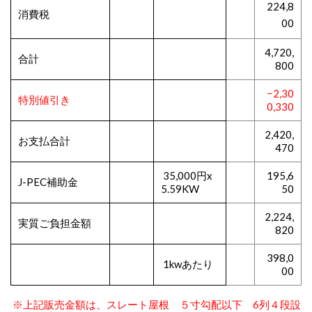
224,8
消費税
00
4,720,
合計
800
−2,30
特別値引き
0,330
2,420,
お支払合計
470
35,000円x
195,6
J-PEC補助金
5.59KW
50
2,224,
実質ご負担金額
820
398,0
1kwあたり
00
※上記販売金額は、スレート屋根 ５寸勾配以下 6列４段設