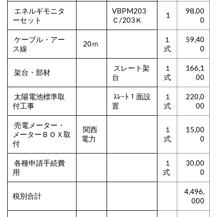
エネルギモニタ
VBPM203
98,00
1
ーセット
Ｃ/203Ｋ
0
ケーブル・アー
１
59,40
20ｍ
ス線
式
0
スレート架
１
166,1
架台・部材
台
式
00
太陽電池標準取
ｽﾚｰﾄ１面設
１
220,0
付工事
置
式
00
売電メーター・
関西
１
15,00
メーターＢＯＸ取
電力
式
0
付
各種申請手続費
１
30,00
用
式
0
4,496,
税別合計
000