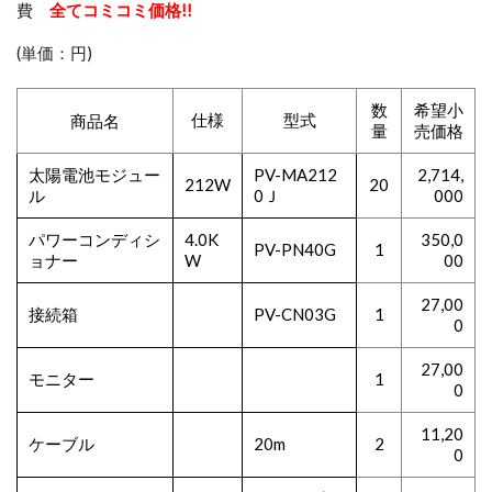
費
全てコミコミ価格!!
(単価：円)
数
希望小
仕様
型式
商品名
量
売価格
太陽電池モジュー
PV-MA212
2,714,
212W
20
ル
0Ｊ
000
パワーコンディシ
4.0K
350,0
PV-PN40G
1
ョナー
W
00
27,00
接続箱
PV-CN03G
1
0
27,00
モニター
1
0
11,20
ケーブル
20m
2
0