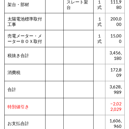
スレート架
１
111,9
架台・部材
台
式
80
太陽電池標準取付
１
200,0
工事
式
00
売電メーター・メ
１
15,00
ーターＢＯＸ取付
式
0
3,456,
税抜き合計
180
172,8
消費税
09
3,628,
合計
989
−2,02
特別値引き
2,029
1,606,
お支払合計
960