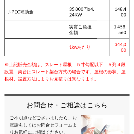
35,000円x4.
148,4
J-PEC補助金
24KW
00
実質ご負担
1,458,
金額
560
344,0
1kwあたり
00
※上記販売金額は、スレート屋根 ５寸勾配以下 ５列４段
設置 架台はスレート架台方式の場合です。屋根の形状、屋
根材、設置方法によりお見積りは異なります。
お問合せ・ご相談はこちら
ご不明点などございましたら、お
電話もしくはお問合せフォームよ
りお気軽にご相談ください。