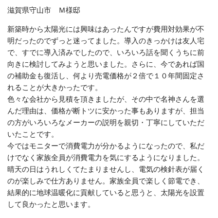
滋賀県守山市 Ｍ様邸
新築時から太陽光には興味はあったんですが費用対効果が不
明だったのでずっと迷ってました。導入のきっかけは友人宅
で、すでに導入済みでしたので、いろいろ話を聞くうちに前
向きに検討してみようと思いました。さらに、今であれば国
の補助金も復活し、何より売電価格が２倍で１０年間固定さ
れることが大きかったです。
色々な会社から見積を頂きましたが、その中で名神さんを選
んだ理由は、価格が断トツに安かった事もありますが、担当
の方がいろいろなメーカーの説明を親切・丁寧にしていただ
いたことです。
今ではモニターで消費電力が分かるようになったので、私だ
けでなく家族全員が消費電力を気にするようになりました。
晴天の日はうれしくてたまりませんし、電気の検針表が届く
のが楽しみで仕方ありません。家族全員で楽しく節電でき、
結果的に地球温暖化に貢献していると思うと、太陽光を設置
して良かったと思います。